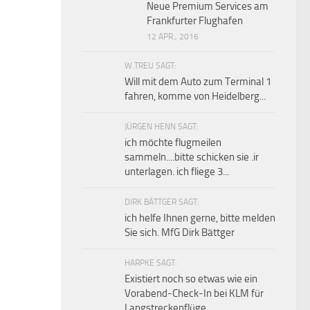
Neue Premium Services am
Frankfurter Flughafen
12 APR., 2016
W.TREU SAGT:
Will mit dem Auto zum Terminal 1
fahren, komme von Heidelberg...
JÜRGEN HENN SAGT:
ich möchte flugmeilen
sammeln....bitte schicken sie .ir
unterlagen. ich fliege 3...
DIRK BÄTTGER SAGT:
ich helfe Ihnen gerne, bitte melden
Sie sich. MfG Dirk Bättger
HARPKE SAGT:
Existiert noch so etwas wie ein
Vorabend-Check-In bei KLM für
Langstreckenflüge...