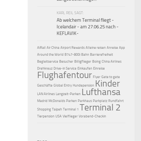
KARL REIL SAGT:
Ab welchem Terminal fliegt -
Icelandair - am 27.06.25 nach -
KEFLAVIK-
AiRail
Air China
Airport Rewards
Alleine reisen
Anreise
App
Around the World
B747-800i
Bahn
Barrierefreiheit
Begleitservice
Besucher
Billigflieger
Boing
China Airlines
Drehkreuz
Drive-in Service
Einkaufen
Einreise
Flughafentour
Flyer
Gate to gate
Kinder
Geschäfte
Global Entry
Hundepension
Lufthansa
LAN Airlines
Langzeit-Parken
Madrid
McDonalds
Parken
Parkhaus
Parkplatz
Rundfahrt
Terminal 2
Shopping
Taipeh
Terminal 1
Tierpension
USA
Vielflieger
Vorabend-Checkin