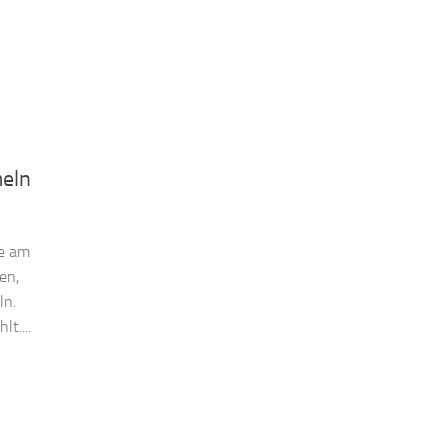
meln
te am
en,
ln.
t....