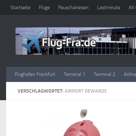
Startseite
Flüge
Pauschalreisen
Lastminute
All
Zum Inhalt springen
Flughafen Frankfurt
Terminal 1
Terminal 2
Airlin
VERSCHLAGWORTET:
AIRPORT REWARDS