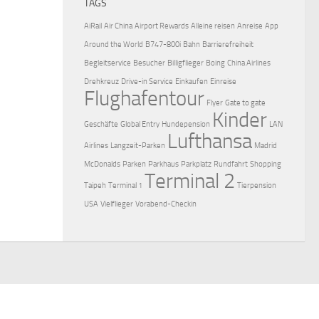
TAGS
AiRail
Air China
Airport Rewards
Alleine reisen
Anreise
App
Around the World
B747-800i
Bahn
Barrierefreiheit
Begleitservice
Besucher
Billigflieger
Boing
China Airlines
Drehkreuz
Drive-in Service
Einkaufen
Einreise
Flughafentour
Flyer
Gate to gate
Kinder
Geschäfte
Global Entry
Hundepension
LAN
Lufthansa
Airlines
Langzeit-Parken
Madrid
McDonalds
Parken
Parkhaus
Parkplatz
Rundfahrt
Shopping
Terminal 2
Taipeh
Terminal 1
Tierpension
USA
Vielflieger
Vorabend-Checkin