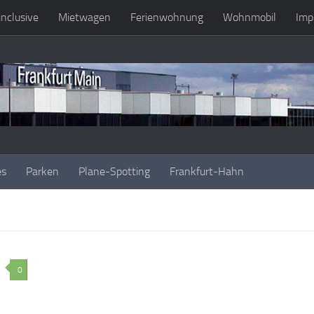
 inclusive
Mietwagen
Ferienwohnung
Wohnmobil
Imp
es
Parken
Plane-Spotting
Frankfurt-Hahn
0