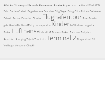
AiRail
Air China
Airport Rewards
Alleine reisen
Anreise
App
Around the World
B747-800i
Bahn
Barrierefreiheit
Begleitservice
Besucher
Billigflieger
Boing
China Airlines
Drehkreuz
Flughafentour
Drive-in Service
Einkaufen
Einreise
Flyer
Gate to
Kinder
gate
Geschäfte
Global Entry
Hundepension
LAN Airlines
Langzeit-
Lufthansa
Parken
Madrid
McDonalds
Parken
Parkhaus
Parkplatz
Terminal 2
Rundfahrt
Shopping
Taipeh
Terminal 1
Tierpension
USA
Vielflieger
Vorabend-Checkin