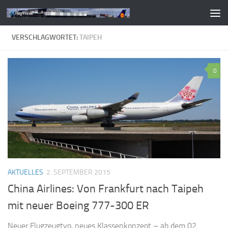
Zum Inhalt springen
VERSCHLAGWORTET:
TAIPEH
0
AKTUELLES
2. SEPTEMBER 2015
China Airlines: Von Frankfurt nach Taipeh
mit neuer Boeing 777-300 ER
Neuer Flugzeugtyp, neues Klassenkonzept – ab dem 02.