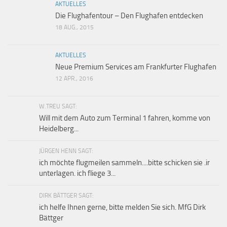
AKTUELLES
Die Flughafentour – Den Flughafen entdecken
18 AUG., 2015
AKTUELLES
Neue Premium Services am Frankfurter Flughafen
12 APR., 2016
W.TREU SAGT:
Will mit dem Auto zum Terminal 1 fahren, komme von
Heidelberg...
JÜRGEN HENN SAGT:
ich möchte flugmeilen sammeln....bitte schicken sie .ir
unterlagen. ich fliege 3...
DIRK BÄTTGER SAGT:
ich helfe Ihnen gerne, bitte melden Sie sich. MfG Dirk
Bättger