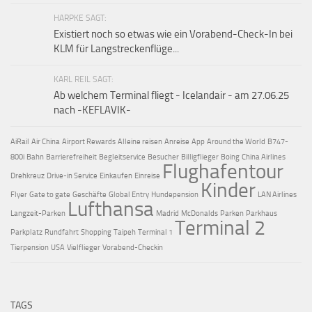
HARPKE SAGT:
Existiert noch so etwas wie ein Vorabend-Check-In bei
KLM für Langstreckenflüge...
KARL REIL SAGT:
Ab welchem Terminal fliegt - Icelandair - am 27.06.25
nach -KEFLAVIK-
AiRail
Air China
Airport Rewards
Alleine reisen
Anreise
App
Around the World
B747-
800i
Bahn
Barrierefreiheit
Begleitservice
Besucher
Billigflieger
Boing
China Airlines
Flughafentour
Drehkreuz
Drive-in Service
Einkaufen
Einreise
Kinder
Flyer
Gate to gate
Geschäfte
Global Entry
Hundepension
LAN Airlines
Lufthansa
Langzeit-Parken
Madrid
McDonalds
Parken
Parkhaus
Terminal 2
Parkplatz
Rundfahrt
Shopping
Taipeh
Terminal 1
Tierpension
USA
Vielflieger
Vorabend-Checkin
TAGS