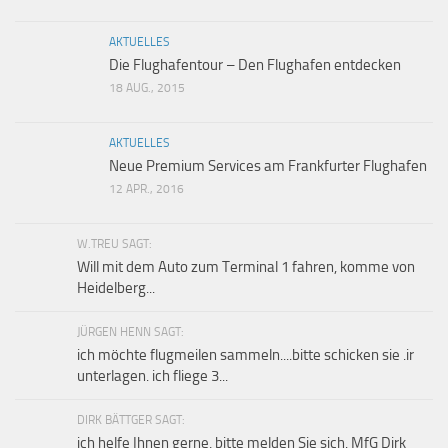
AKTUELLES
Die Flughafentour – Den Flughafen entdecken
18 AUG., 2015
AKTUELLES
Neue Premium Services am Frankfurter Flughafen
12 APR., 2016
W.TREU SAGT:
Will mit dem Auto zum Terminal 1 fahren, komme von
Heidelberg...
JÜRGEN HENN SAGT:
ich möchte flugmeilen sammeln....bitte schicken sie .ir
unterlagen. ich fliege 3...
DIRK BÄTTGER SAGT:
ich helfe Ihnen gerne, bitte melden Sie sich. MfG Dirk