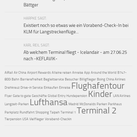
Bättger
HARPKE SAGT:
Existiert noch so etwas wie ein Vorabend-Check-In bei
KLM für Langstreckenflüge...
KARL REIL SAGT:
Ab welchem Terminal fliegt - Icelandair - am 27.06.25
nach -KEFLAVIK-
AiRail
Air China
Airport Rewards
Alleine reisen
Anreise
App
Around the World
B747-
800i
Bahn
Barrierefreiheit
Begleitservice
Besucher
Billigflieger
Boing
China Airlines
Flughafentour
Drehkreuz
Drive-in Service
Einkaufen
Einreise
Kinder
Flyer
Gate to gate
Geschäfte
Global Entry
Hundepension
LAN Airlines
Lufthansa
Langzeit-Parken
Madrid
McDonalds
Parken
Parkhaus
Terminal 2
Parkplatz
Rundfahrt
Shopping
Taipeh
Terminal 1
Tierpension
USA
Vielflieger
Vorabend-Checkin