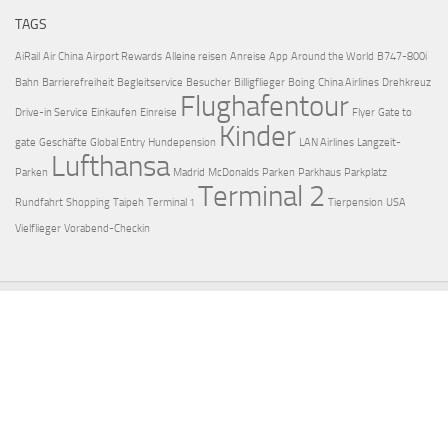
TAGS
AiRail
Air China
Airport Rewards
Alleine reisen
Anreise
App
Around the World
B747-800i
Bahn
Barrierefreiheit
Begleitservice
Besucher
Billigflieger
Boing
China Airlines
Drehkreuz
Flughafentour
Drive-in Service
Einkaufen
Einreise
Flyer
Gate to
Kinder
gate
Geschäfte
Global Entry
Hundepension
LAN Airlines
Langzeit-
Lufthansa
Parken
Madrid
McDonalds
Parken
Parkhaus
Parkplatz
Terminal 2
Rundfahrt
Shopping
Taipeh
Terminal 1
Tierpension
USA
Vielflieger
Vorabend-Checkin