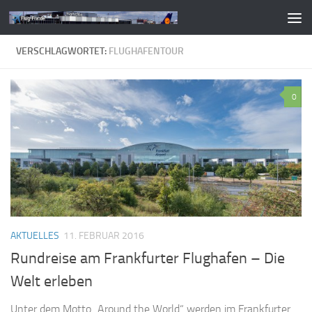
Zum Inhalt springen
VERSCHLAGWORTET:
FLUGHAFENTOUR
0
AKTUELLES
11. FEBRUAR 2016
Rundreise am Frankfurter Flughafen – Die
Welt erleben
Unter dem Motto „Around the World“ werden im Frankfurter