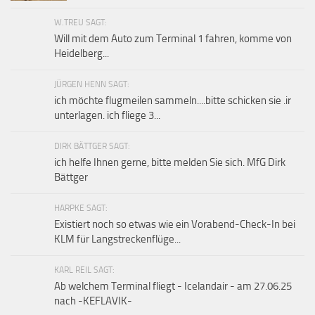
W.TREU SAGT:
Will mit dem Auto zum Terminal 1 fahren, komme von
Heidelberg...
JÜRGEN HENN SAGT:
ich möchte flugmeilen sammeln....bitte schicken sie .ir
unterlagen. ich fliege 3...
DIRK BÄTTGER SAGT:
ich helfe Ihnen gerne, bitte melden Sie sich. MfG Dirk
Bättger
HARPKE SAGT:
Existiert noch so etwas wie ein Vorabend-Check-In bei
KLM für Langstreckenflüge...
KARL REIL SAGT:
Ab welchem Terminal fliegt - Icelandair - am 27.06.25
nach -KEFLAVIK-