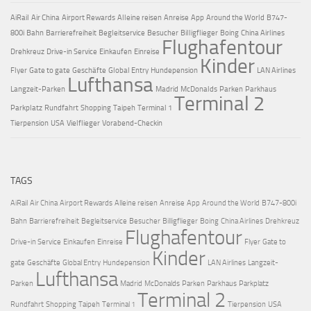
AiRail
Air China
Airport Rewards
Alleine reisen
Anreise
App
Around the World
B747-
800i
Bahn
Barrierefreiheit
Begleitservice
Besucher
Billigflieger
Boing
China Airlines
Flughafentour
Drehkreuz
Drive-in Service
Einkaufen
Einreise
Kinder
Flyer
Gate to gate
Geschäfte
Global Entry
Hundepension
LAN Airlines
Lufthansa
Langzeit-Parken
Madrid
McDonalds
Parken
Parkhaus
Terminal 2
Parkplatz
Rundfahrt
Shopping
Taipeh
Terminal 1
Tierpension
USA
Vielflieger
Vorabend-Checkin
TAGS
AiRail
Air China
Airport Rewards
Alleine reisen
Anreise
App
Around the World
B747-800i
Bahn
Barrierefreiheit
Begleitservice
Besucher
Billigflieger
Boing
China Airlines
Drehkreuz
Flughafentour
Drive-in Service
Einkaufen
Einreise
Flyer
Gate to
Kinder
gate
Geschäfte
Global Entry
Hundepension
LAN Airlines
Langzeit-
Lufthansa
Parken
Madrid
McDonalds
Parken
Parkhaus
Parkplatz
Terminal 2
Rundfahrt
Shopping
Taipeh
Terminal 1
Tierpension
USA