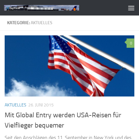
Zum Inhalt springen
KATEGORIE:
AKTUELLES
0
AKTUELLES
26. JUNI 2015
Mit Global Entry werden USA-Reisen für
Vielflieger bequemer
Seit den Anschlägen des 11. September in New York und des